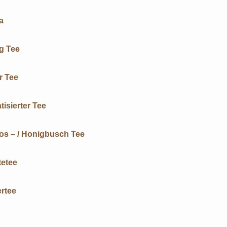
a
g Tee
r Tee
isierter Tee
os – / Honigbusch Tee
tetee
rtee