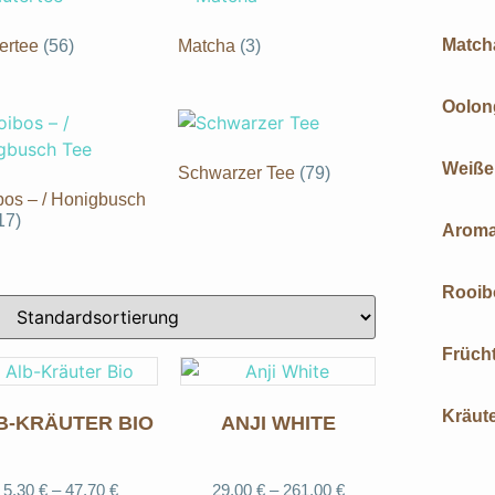
Match
ertee
(56)
Matcha
(3)
Oolon
Weiße
Schwarzer Tee
(79)
os – / Honigbusch
17)
Aromat
Rooib
Früch
Kräute
B-KRÄUTER BIO
ANJI WHITE
5,30
€
–
47,70
€
29,00
€
–
261,00
€