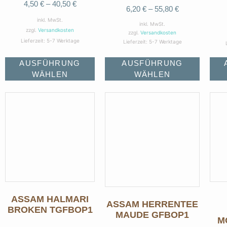
4,50
€
–
40,50
€
6,20
€
–
55,80
€
inkl. MwSt.
inkl. MwSt.
zzgl.
Versandkosten
zzgl.
Versandkosten
Lieferzeit:
5-7 Werktage
Lieferzeit:
5-7 Werktage
AUSFÜHRUNG
AUSFÜHRUNG
WÄHLEN
WÄHLEN
ASSAM HALMARI
ASSAM HERRENTEE
BROKEN TGFBOP1
MAUDE GFBOP1
M