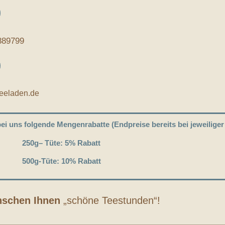
889799
teeladen.de
 bei uns folgende Mengenrabatte (Endpreise bereits bei jeweilige
250g
– Tüte: 5% Rabatt
500g
-Tüte: 10% Rabatt
nschen Ihnen
„schöne Teestunden“!