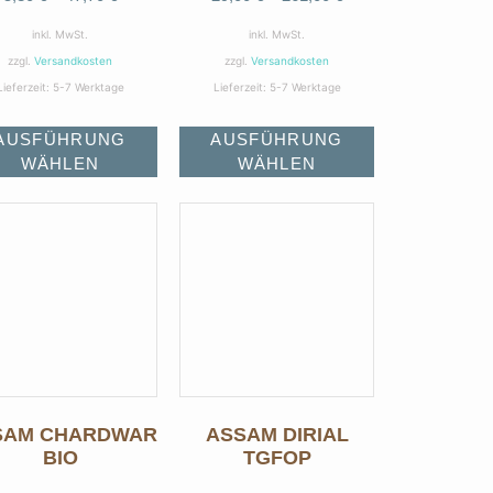
inkl. MwSt.
inkl. MwSt.
zzgl.
Versandkosten
zzgl.
Versandkosten
Lieferzeit:
5-7 Werktage
Lieferzeit:
5-7 Werktage
AUSFÜHRUNG
AUSFÜHRUNG
WÄHLEN
WÄHLEN
SAM CHARDWAR
ASSAM DIRIAL
BIO
TGFOP