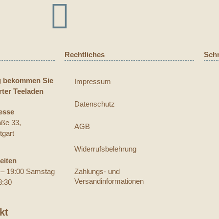
Rechtliches
Schn
g bekommen Sie
Impressum
rter Teeladen
Datenschutz
esse
aße 33,
AGB
tgart
Widerrufsbelehrung
eiten
Zahlungs- und
0 – 19:00 Samstag
Versandinformationen
8:30
kt