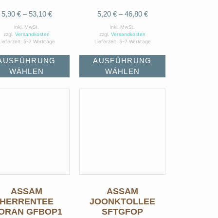
5,90
€
–
53,10
€
5,20
€
–
46,80
€
inkl. MwSt.
inkl. MwSt.
zzgl.
Versandkosten
zzgl.
Versandkosten
Lieferzeit:
5-7 Werktage
Lieferzeit:
5-7 Werktage
AUSFÜHRUNG
AUSFÜHRUNG
WÄHLEN
WÄHLEN
ASSAM
ASSAM
HERRENTEE
JOONKTOLLEE
ORAN GFBOP1
SFTGFOP