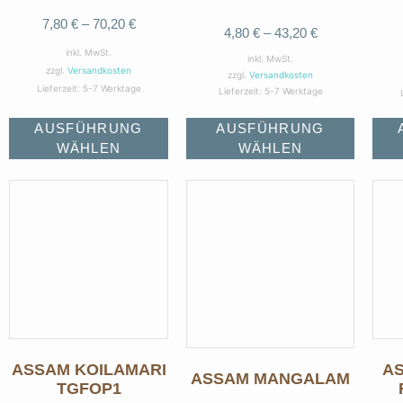
7,80
€
–
70,20
€
4,80
€
–
43,20
€
inkl. MwSt.
inkl. MwSt.
zzgl.
Versandkosten
zzgl.
Versandkosten
Lieferzeit:
5-7 Werktage
Lieferzeit:
5-7 Werktage
AUSFÜHRUNG
AUSFÜHRUNG
WÄHLEN
WÄHLEN
ASSAM KOILAMARI
A
ASSAM MANGALAM
TGFOP1