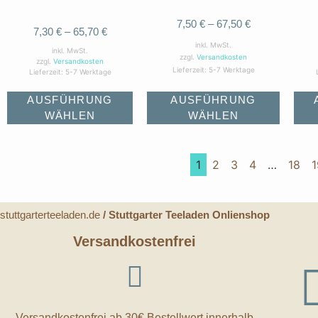
7,50
€
–
67,50
€
7,30
€
–
65,70
€
inkl. MwSt.
inkl. MwSt.
zzgl.
Versandkosten
zzgl.
Versandkosten
Lieferzeit:
5-7 Werktage
Lieferzeit:
5-7 Werktage
AUSFÜHRUNG
AUSFÜHRUNG
WÄHLEN
WÄHLEN
1
2
3
4
…
18
1
stuttgarterteeladen.de
/ Stuttgarter Teeladen Onlienshop
Versandkostenfrei
Versandkostenfrei ab 30€ Bestellwert innerhalb