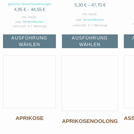
Bewertet mit
geprüfte Gesamtbewertungen
5,30
€
–
47,70
€
5.00
4,95
€
–
44,55
€
von 5
inkl. MwSt.
inkl. MwSt.
zzgl.
Versandkosten
zzgl.
Versandkosten
Lieferzeit:
5-7 Werktage
Lieferzeit:
5-7 Werktage
AUSFÜHRUNG
AUSFÜHRUNG
WÄHLEN
WÄHLEN
APRIKOSE
AS
APRIKOSENOOLONG