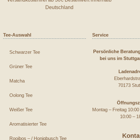
Deutschland
Tee-Auswahl
Service
Persönliche Beratun
Schwarzer Tee
bei uns im Stuttga
Grüner Tee
Ladenadr
Eberhardstr
Matcha
70173 Stut
Oolong Tee
Öffnungsz
Weißer Tee
Montag – Freitag 10:0
10:00 – 1
Aromatisierter Tee
Konta
Rooibos – / Honigbusch Tee