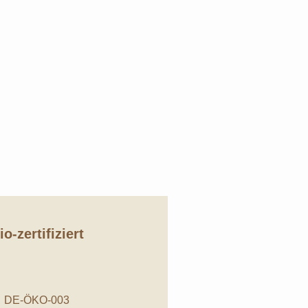
io-zertifiziert
DE-ÖKO-003