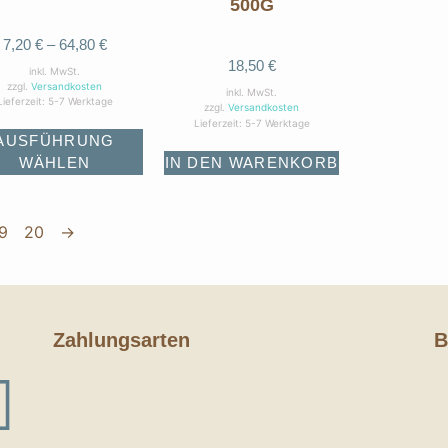
500G
7,20
€
–
64,80
€
18,50
€
inkl. MwSt.
zzgl.
Versandkosten
inkl. MwSt.
Lieferzeit:
5-7 Werktage
zzgl.
Versandkosten
Lieferzeit:
5-7 Werktage
AUSFÜHRUNG
WÄHLEN
IN DEN WARENKORB
9
20
→
Zahlungsarten
B