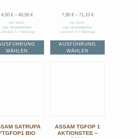
4,50
€
–
40,50
€
7,90
€
–
71,10
€
inkl. MwSt.
inkl. MwSt.
zzgl.
Versandkosten
zzgl.
Versandkosten
Lieferzeit:
5-7 Werktage
Lieferzeit:
5-7 Werktage
AUSFÜHRUNG
AUSFÜHRUNG
WÄHLEN
WÄHLEN
SSAM SATRUPA
ASSAM TGFOP 1
FTGFOP1 BIO
AKTIONSTEE –