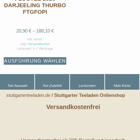
DARJEELING THURBO
FTGFOPI
20,90
€
–
188,10
€
inkl. MwSt.
zzgl.
Versandkosten
Lieferzeit:
5-7 Werktage
AUSFÜHRUNG WÄHLEN
Tee-Auswahl
Tee-Zubehör
Leckereien
Mein Konto
stuttgarterteeladen.de
/ Stuttgarter Teeladen Onlienshop
Versandkostenfrei