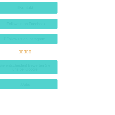
Kontakt
Follow us on Facebook
Follow us on Instagram





Sie entscheiden! Bewerten Sie
uns bei Google
Jobs