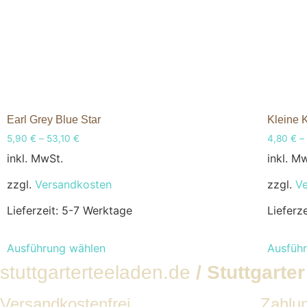
Earl Grey Blue Star
Kleine K
5,90
€
–
53,10
€
4,80
€
–
inkl. MwSt.
inkl. M
zzgl.
Versandkosten
zzgl.
V
Lieferzeit:
5-7 Werktage
Lieferz
Ausführung wählen
Ausfüh
stuttgarterteeladen.de
/ Stuttgart
Versandkostenfrei
Zahlu