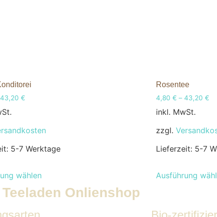
onditorei
Rosentee
43,20
€
4,80
€
–
43,20
€
wSt.
inkl. MwSt.
ersandkosten
zzgl.
Versandko
eit:
5-7 Werktage
Lieferzeit:
5-7 W
rung wählen
Ausführung wäh
er Teeladen Onlienshop
ngsarten
Bio-zertifizier