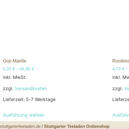
Goji-Marille
Rooibos
5,20
€
–
46,80
€
4,70
€
–
inkl. MwSt.
inkl. M
zzgl.
Versandkosten
zzgl.
V
Lieferzeit:
5-7 Werktage
Lieferz
Ausführung wählen
Ausfüh
stuttgarterteeladen.de
/ Stuttgarter Teeladen Onlienshop