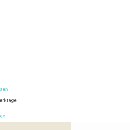
sten
erktage
len