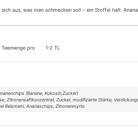
sich aus, was man schmecken soll – ein Stoffel halt. Anan
| Teemenge pro
1-2 TL
ananenchips (Banane, Kokosöl,Zucker)
se, Zitronensaftkonzentrat, Zucker, modifizierte Stärke, Verdickungs
l Reismehl, Ananaschips, Zitronenmyrte