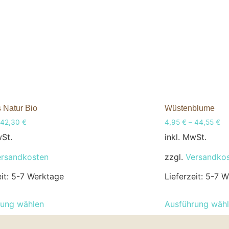
 Natur Bio
Wüstenblume
42,30
€
4,95
€
–
44,55
€
wSt.
inkl. MwSt.
ersandkosten
zzgl.
Versandko
eit:
5-7 Werktage
Lieferzeit:
5-7 W
rung wählen
Ausführung wäh