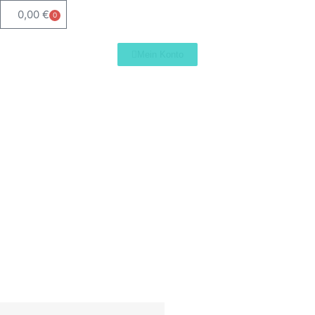
0,00
€
0
Mein Konto