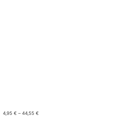
4,95
€
–
44,55
€